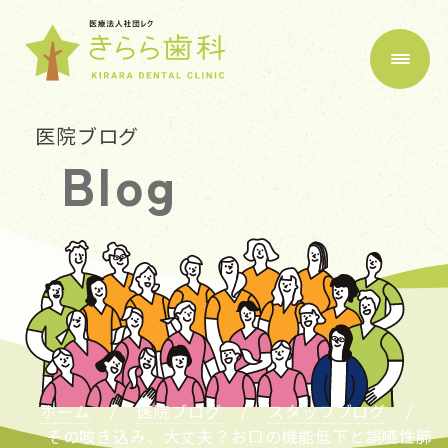
医院ブログ
Blog
ホーム
医院ブログ
スタッフブログ
その咳き込み、大丈夫？お口の機能低下と誤嚥性肺