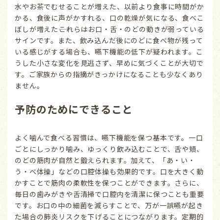
水やお茶でむせることが増えた、以前より食事に時間がか
かる、食後に声がかすれる、口の乾燥が気になる、食べこ
ぼしが増えた――これらはお口・舌・のどの動きが弱っている
サインです。また、飲み込んだ後にのどに食べ物が残って
いる感じがする場合も、嚥下機能の低下が疑われます。こ
うした小さな変化を見逃さず、早めに気づくことが大切で
す。ご家族からの指摘がきっかけになることも少なくあり
ません。
予防のためにできること
よく噛んで食べる習慣は、嚥下機能を保つ基本です。一口
ごとにしっかり噛み、ゆっくり飲み込むことで、舌や頬、
のどの筋肉が自然と鍛えられます。加えて、「あ・い・
う・べ体操」などの口腔体操も効果的です。口を大きく動
かすことで筋肉の柔軟性を保つことができます。さらに、
毎日の歯みがきや舌清掃で口腔内を清潔に保つことも重要
です。お口の中の細菌を減らすことで、万が一誤嚥が起き
た場合の肺炎リスクを下げることにつながります。定期的