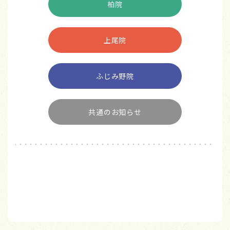
柏院
上尾院
ふじみ野院
共通のお知らせ